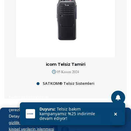
icom Telsiz Tamiri
05 Kasım 2024
SATKOM® Telsiz Sistemleri
Kullanıcı deneyiminizi
artırmak için sitemizde
Duyuru:
Telsiz bakım
çerezler kullanıyoruz.
×
kampanyamız %25 indirimle
Detaylı bilgi için
çerez ve
devam ediyor!
Kabul Ediyorum
Kapat
gizlilik politikamızı
veya
kişisel verilerin işlenmesi