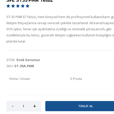
SFE ST35 PMR Telsiz
ST-35 PMR El Telsizi, hem bireysel hem de profesyonel kullanıcıların g
iletişim ihtiyaçlarına cevap verecek şekilde tasarlandı. 60 kanal kapasi
VOX işlevi, fener ışık aydınlatma özelliği ve otomatik pil tasarrufu gibi
özellikleriyle bu telsiz, güvenilir iletişim sağlarken kullanım kolaylığını 
planda tutar.
STOK:
Stok Sorunuz
SKU:
ST-35A-PMR
TEKLİF AL