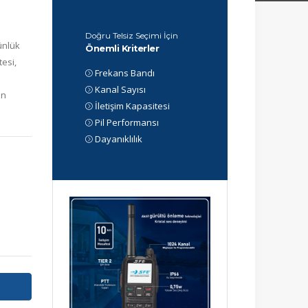
Doğru Telsiz Seçimi İçin
ünlük
Önemli Kriterler
tesi,
Frekans Bandı
Kanal Sayısı
ön
İletişim Kapasitesi
Pil Performansı
Dayanıklılık