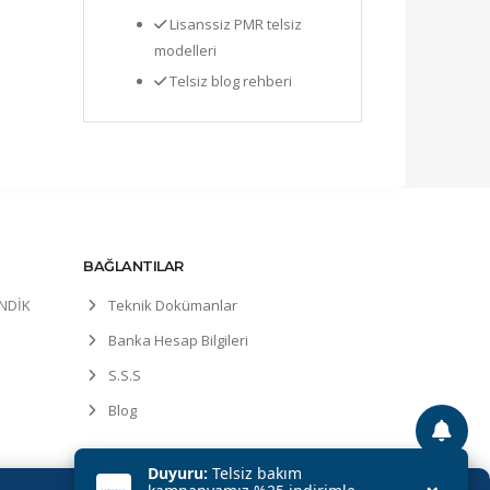
Lisanssiz PMR telsiz
modelleri
Telsiz blog rehberi
BAĞLANTILAR
ENDİK
Teknik Dokümanlar
Banka Hesap Bilgileri
S.S.S
Blog
Duyuru:
Telsiz bakım