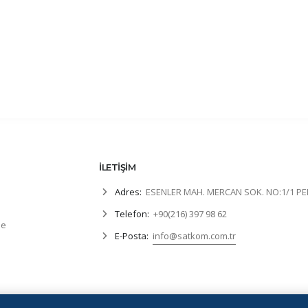
İLETİŞİM
Adres:
ESENLER MAH. MERCAN SOK. NO:1/1 P
Telefon:
+90(216) 397 98 62
de
E-Posta:
info@satkom.com.tr