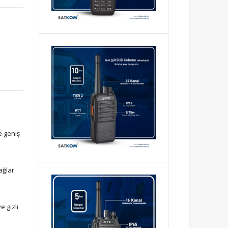
e geniş
ağlar.
 gizli