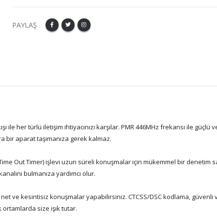
PAYLAŞ
şı ile her türlü iletişim ihtiyacınızı karşılar. PMR 446MHz frekansı ile güçlü v
ra bir aparat taşımanıza gerek kalmaz.
 (Time Out Timer) işlevi uzun süreli konuşmalar için mükemmel bir denetim s
m kanalını bulmanıza yardımcı olur.
et ve kesintisiz konuşmalar yapabilirsiniz. CTCSS/DSC kodlama, güvenli ve
k ortamlarda size ışık tutar.