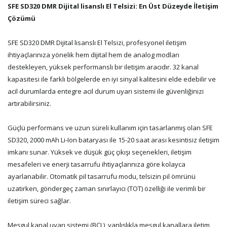
SFE SD320 DMR Dijital lisanslı El Telsizi: En Üst Düzeyde İletişim
Çözümü
SFE SD320 DMR Dijital lisanslı El Telsizi, profesyonel iletişim
ihtiyaçlarınıza yönelik hem dijital hem de analog modları
destekleyen, yüksek performanslı bir iletişim aracıdır. 32 kanal
kapasitesi ile farklı bölgelerde en iyi sinyal kalitesini elde edebilir ve
acil durumlarda entegre acil durum uyarı sistemi ile güvenliğinizi
artırabilirsiniz.
Güçlü performans ve uzun süreli kullanım için tasarlanmış olan SFE
SD320, 2000 mAh Li-Ion bataryası ile 15-20 saat arası kesintisiz iletişim
imkanı sunar. Yüksek ve düşük güç çıkışı seçenekleri, iletişim
mesafeleri ve enerji tasarrufu ihtiyaçlarınıza göre kolayca
ayarlanabilir. Otomatik pil tasarrufu modu, telsizin pil ömrünü
uzatırken, göndergeç zaman sınırlayıcı (TOT) özelliği ile verimli bir
iletişim süreci sağlar.
Meşgul kanal uyarı sistemi (BCL), yanlışlıkla meşgul kanallara iletim