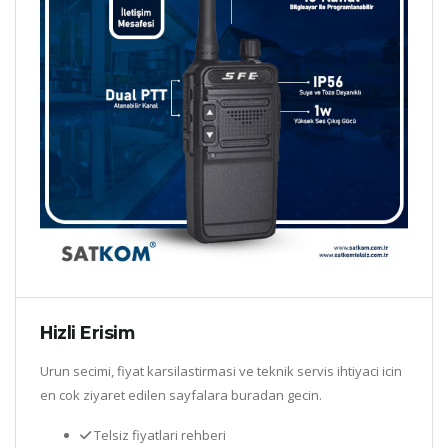
Hizli Erisim
Urun secimi, fiyat karsilastirmasi ve teknik servis ihtiyaci icin
en cok ziyaret edilen sayfalara buradan gecin.
Telsiz fiyatlari rehberi