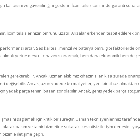
şin kalitesini ve güvenilirliğini gösterir. İcom telsiz tamirinde garanti s
r, İcom telsizlerinizin ömrünü uzatır. Arızalar erkenden tespit edilerek önl
performansı artar. Ses kalitesi, menzil ve batarya ömrü gibi faktörlerde ön
siz almak yerine mevcut cihazınızı onarmak, hem daha ekonomik hem de çe
eleri gerektirebilir. Ancak, uzman ekibimiz cihazınızı en kısa sürede onarı
leri değişebilir. Ancak, uzun vadede bu maliyetler, yeni bir cihaz almaktan 
için yedek parça temini bazen zor olabilir. Ancak, geniş yedek parça stoğu
lışmasını sağlamak için kritik bir süreçtir. Uzman teknisyenlerimiz tarafınd
enli olarak bakım ve tamir hizmetine sokarak, kesintisiz iletişim deneyimi ya
 bizimle iletişime geçin.