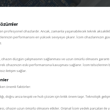
 Çözümler
dilen profesyonel cihazlardır. Ancak, zamanla yaşanabilecek teknik aksaklıklar
sizlerinizin performansını en yüksek seviyeye çıkarır. İcom cihazlarınızın güve
z.
mesi, cihazın düzgün çalışmasının sağlanması ve uzun ömürlü olmasını garanti e
erek cihazınızın eski performansına kavuşması sağlanır. İcom telsizlerinin ba
iz iletişim sağlar.
nler
eken önemli faktörler:
ığı, doğru arıza tespiti ve hızlı çözüm için kritik önem taşır. Teknolojik g
si, cihazın uzun ömürlü olmasını etkiler. Orijinal İcom yedek parçaları ile ya