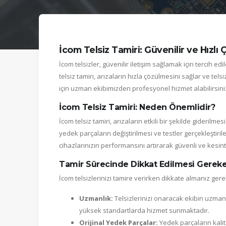
İcom Telsiz Tamiri: Güvenilir ve Hızlı
İcom telsizler, güvenilir iletişim sağlamak için tercih e
telsiz tamiri, arızaların hızla çözülmesini sağlar ve tel
için uzman ekibimizden profesyonel hizmet alabilirsini
İcom Telsiz Tamiri: Neden Önemlidir?
İcom telsiz tamiri, arızaların etkili bir şekilde gideril
yedek parçaların değiştirilmesi ve testler gerçekleştiril
cihazlarınızın performansını artırarak güvenli ve kesintis
Tamir Sürecinde Dikkat Edilmesi Gereke
İcom telsizlerinizi tamire verirken dikkate almanız ger
Uzmanlık:
Telsizlerinizi onaracak ekibin uzmanl
yüksek standartlarda hizmet sunmaktadır.
Orijinal Yedek Parçalar:
Yedek parçaların kalite