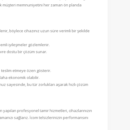
unarak müşteri memnuniyetini her zaman ön planda
enir, böylece cihazınız uzun süre verimli bir şekilde
emli iyileşmeler gözlemlenir.
vre dostu bir çözüm sunar.
p teslim etmeye özen gösterir.
daha ekonomik olabilir.
muz sayesinde, bu tür zorlukları aşarak hızlı çözüm
an yapılan profesyonel tamir hizmetleri, cihazlarınızın
şamanızı sağlarız. İcom telsizlerinizin performansını