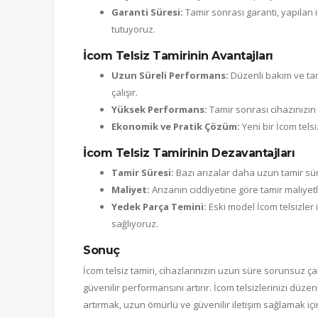
Garanti Süresi:
Tamir sonrası garanti, yapılan i
tutuyoruz.
İcom Telsiz Tamirinin Avantajları
Uzun Süreli Performans:
Düzenli bakım ve tami
çalışır.
Yüksek Performans:
Tamir sonrası cihazınızın 
Ekonomik ve Pratik Çözüm:
Yeni bir İcom tel
İcom Telsiz Tamirinin Dezavantajları
Tamir Süresi:
Bazı arızalar daha uzun tamir sür
Maliyet:
Arızanın ciddiyetine göre tamir maliyet
Yedek Parça Temini:
Eski model İcom telsizler 
sağlıyoruz.
Sonuç
İcom telsiz tamiri, cihazlarınızın uzun süre sorunsuz ça
güvenilir performansını artırır. İcom telsizlerinizi düz
artırmak, uzun ömürlü ve güvenilir iletişim sağlamak için