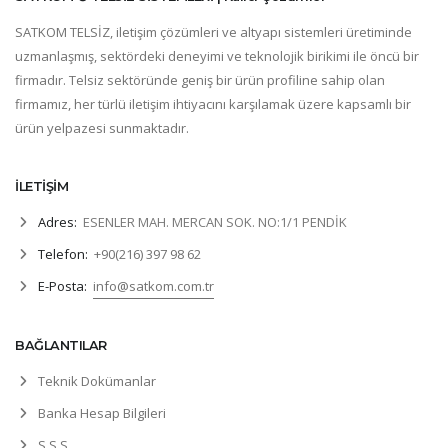
SATKOM TELSİZ, iletişim çözümleri ve altyapı sistemleri üretiminde
uzmanlaşmış, sektördeki deneyimi ve teknolojik birikimi ile öncü bir
firmadır. Telsiz sektöründe geniş bir ürün profiline sahip olan
firmamız, her türlü iletişim ihtiyacını karşılamak üzere kapsamlı bir
ürün yelpazesi sunmaktadır.
İLETİŞİM
Adres:
ESENLER MAH. MERCAN SOK. NO:1/1 PENDİK
Telefon:
+90(216) 397 98 62
E-Posta:
info@satkom.com.tr
BAĞLANTILAR
Teknik Dokümanlar
Banka Hesap Bilgileri
S.S.S