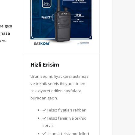
 belgesi
cihaza
a ve
Hizli Erisim
Urun secimi, fiyat karsilastirmasi
ve teknik servis ihtiyaci icin en
cok ziyaret edilen sayfalara
buradan gecin.
Telsiz fiyatlari rehberi
Telsiz tamiri ve teknik
servis
Lisansli telsiz modelleri