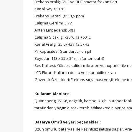
Frekans Aralığı: VHF ve UHF amatör frekansları
Kanal Sayısı: 128
Frekans Kararlılığı: ±1,5 ppm
Çalışma Gerilimi: 3,7V
Anten Empedansı: 50Ω
Çalışma Sıcaklığı: -20°C ila +60°C
Kanal Aralığı: 25,0kHz / 12,5kHz
Pil Kapasitesi: Standart Li-ion pil
Boyutlar: 113 x 55 x 34 mm (anten dahil)
Ses Kalitesi: Yüksek kaliteli mikrofon ve hoparlör ile net
LCD Ekran: Kullanıcı dostu ve okunabilir ekran
Güvenlik Özellikleri: Frekans sıçraması ve şifreleme tek
Kullanım Alanları:
Quansheng UV-K6, dağcılık, kampçılık gibi outdoor faaliy
tarafından yaygın olarak tercih edilmektedir. Ayrıca ama
Batarya Ömrü ve Şarj Seçenekleri:
Uzun ömürlü bataryası ile kesintisiz iletişim sağlar. Araç