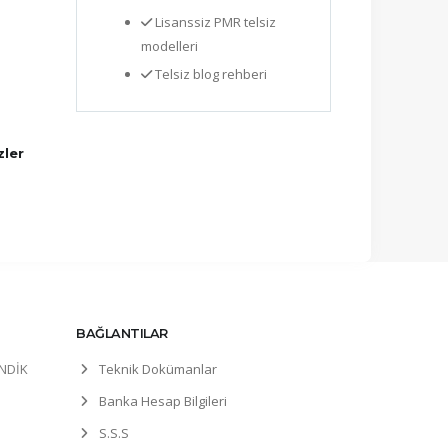
Lisanssiz PMR telsiz
modelleri
Telsiz blog rehberi
zler
BAĞLANTILAR
ENDİK
Teknik Dokümanlar
Banka Hesap Bilgileri
S.S.S