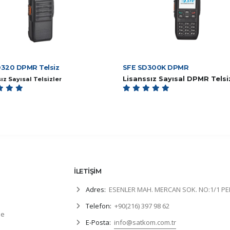
D320 DPMR Telsiz
SFE SD300K DPMR
Lisanssız Sayısal DPMR Telsi
ız Sayısal Telsizler
İLETİŞİM
Adres:
ESENLER MAH. MERCAN SOK. NO:1/1 P
Telefon:
+90(216) 397 98 62
de
E-Posta:
info@satkom.com.tr