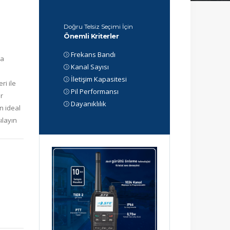
Doğru Telsiz Seçimi İçin
Önemli Kriterler
,
Frekans Bandı
da
Kanal Sayısı
İletişim Kapasitesi
ri ile
Pil Performansı
er
Dayanıklılık
in ideal
ılayın