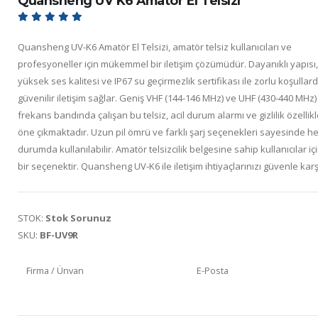
Quansheng UV K6 Amatör El Telsizi
Quansheng UV-K6 Amatör El Telsizi, amatör telsiz kullanıcıları ve
profesyoneller için mükemmel bir iletişim çözümüdür. Dayanıklı yapısı
yüksek ses kalitesi ve IP67 su geçirmezlik sertifikası ile zorlu koşullar
güvenilir iletişim sağlar. Geniş VHF (144-146 MHz) ve UHF (430-440 MHz)
frekans bandında çalışan bu telsiz, acil durum alarmı ve gizlilik özellikle
öne çıkmaktadır. Uzun pil ömrü ve farklı şarj seçenekleri sayesinde h
durumda kullanılabilir. Amatör telsizcilik belgesine sahip kullanıcılar iç
bir seçenektir. Quansheng UV-K6 ile iletişim ihtiyaçlarınızı güvenle karş
STOK:
Stok Sorunuz
SKU:
BF-UV9R