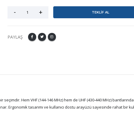
TEKLİF AL
PAYLAŞ
l bir seçimdir. Hem VHF (144-146 MHz) hem de UHF (430-440 MHz) bantlarında
i sunar. Ergonomik tasarımı ve kullanıcı dostu arayüzü sayesinde rahat bir ku