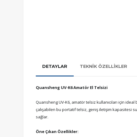
DETAYLAR
TEKNİK ÖZELLİKLER
Quansheng UV-K6 Amatör El Telsizi
Quansheng UV-K6, amatör telsiz kullanıcıları için idea
çalışabilen bu portatif telsiz, geniş iletişim kapasites
sağlar.
Öne Çıkan Özellikler: