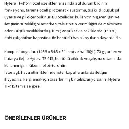
Hytera TF-415’in özel özellikleri arasında acil durum bildirim
fonksiyonu, tarama özelliği, otomatik susturma, tuş kilidi, düşük pil
uyarısı ve pil ölçer bulunur. Bu özellikler, kullanıcının güvenliğini ve
iletişimin sürekliliğini artırırken, telsizinizin verimliliğini de maksimize
eder. Düşük sıcaklıklarda (-10 °C) ve yüksek sıcaklıklarda (+50 °C)
dahi çalışabilme kapasitesi ile her türlü hava koşuluna dayanıklıdır.
Kompakt boyutları (146.5 x 54.5 x 31 mm) ve hafifliği (170 gr, anten ve
batarya ile) ile Hytera TF-415, her türlü etkinlik ve çalışma ortamında
kullanım için mükemmel bir tercihtir.
İster açık hava etkinliklerinde, ister kapalı alanlarda iletişim
ihtiyacınızı karşılamak için tasarlanmış bir telsiz arıyorsanız, Hytera
TF-415 tam size göre!
ÖNERİLENLER ÜRÜNLER